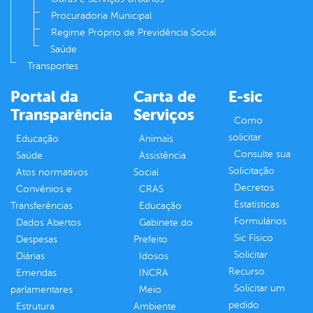
Procuradoria Municipal
Regime Próprio de Previdência Social
Saúde
Transportes
Portal da
Carta de
E-sic
Transparência
Serviços
Como
solicitar
Educação
Animais
Consulte sua
Saúde
Assistência
Solicitação
Atos normativos
Social
Decretos
Convênios e
CRAS
Estatísticas
Transferências
Educação
Formulários
Dados Abertos
Gabinete do
Sic Físico
Despesas
Prefeito
Solicitar
Diárias
Idosos
Recurso
Emendas
INCRA
Solicitar um
parlamentares
Meio
pedido
Estrutura
Ambiente