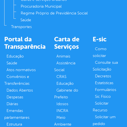
Procuradoria Municipal
Regime Próprio de Previdência Social
Saúde
Transportes
Portal da
Carta de
E-sic
Transparência
Serviços
Como
solicitar
Educação
Animais
Consulte sua
Saúde
Assistência
Solicitação
Atos normativos
Social
Decretos
Convênios e
CRAS
Estatísticas
Transferências
Educação
Formulários
Dados Abertos
Gabinete do
Sic Físico
Despesas
Prefeito
Solicitar
Diárias
Idosos
Recurso
Emendas
INCRA
Solicitar um
parlamentares
Meio
pedido
Estrutura
Ambiente