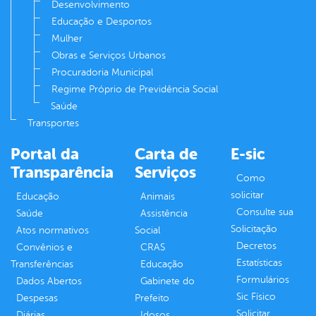
Desenvolvimento
Educação e Desportos
Mulher
Obras e Serviços Urbanos
Procuradoria Municipal
Regime Próprio de Previdência Social
Saúde
Transportes
Portal da
Carta de
E-sic
Transparência
Serviços
Como
solicitar
Educação
Animais
Consulte sua
Saúde
Assistência
Solicitação
Atos normativos
Social
Decretos
Convênios e
CRAS
Estatísticas
Transferências
Educação
Formulários
Dados Abertos
Gabinete do
Sic Físico
Despesas
Prefeito
Solicitar
Diárias
Idosos