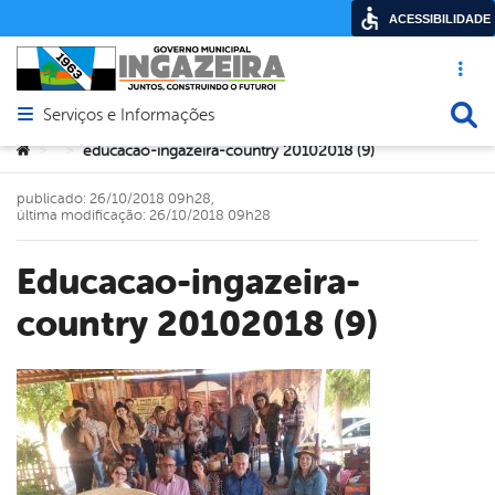
ACESSIBILIDADE
Acesso ráp
Busca
Serviços e Informações
Abrir menu principal de navegação
Você está aqui:
educacao-ingazeira-country 20102018 (9)
>
>
publicado: 26/10/2018 09h28,
última modificação: 26/10/2018 09h28
educacao-ingazeira-
country 20102018 (9)
book