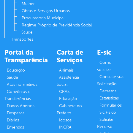
Mulher
Obras e Serviços Urbanos
Procuradoria Municipal
Regime Próprio de Previdência Social
Saúde
Transportes
Portal da
Carta de
E-sic
Transparência
Serviços
Como
solicitar
Educação
Animais
Consulte sua
Saúde
Assistência
Solicitação
Atos normativos
Social
Decretos
Convênios e
CRAS
Estatísticas
Transferências
Educação
Formulários
Dados Abertos
Gabinete do
Sic Físico
Despesas
Prefeito
Solicitar
Diárias
Idosos
Recurso
Emendas
INCRA