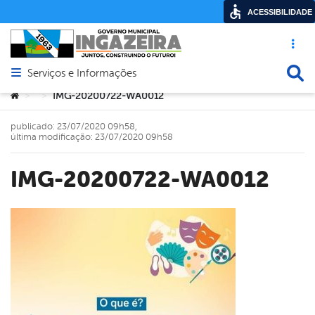
ACESSIBILIDADE
Acesso ráp
Busca
Serviços e Informações
Abrir menu principal de navegação
Você está aqui:
IMG-20200722-WA0012
>
>
publicado: 23/07/2020 09h58,
última modificação: 23/07/2020 09h58
IMG-20200722-WA0012
book
er