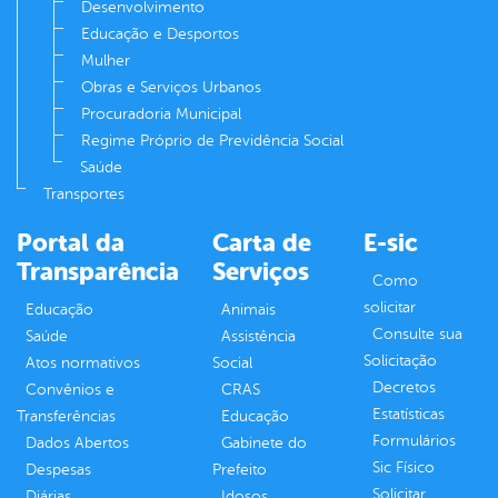
Desenvolvimento
Educação e Desportos
Mulher
Obras e Serviços Urbanos
Procuradoria Municipal
Regime Próprio de Previdência Social
Saúde
Transportes
Portal da
Carta de
E-sic
Transparência
Serviços
Como
solicitar
Educação
Animais
Consulte sua
Saúde
Assistência
Solicitação
Atos normativos
Social
Decretos
Convênios e
CRAS
Estatísticas
Transferências
Educação
Formulários
Dados Abertos
Gabinete do
Sic Físico
Despesas
Prefeito
Solicitar
Diárias
Idosos