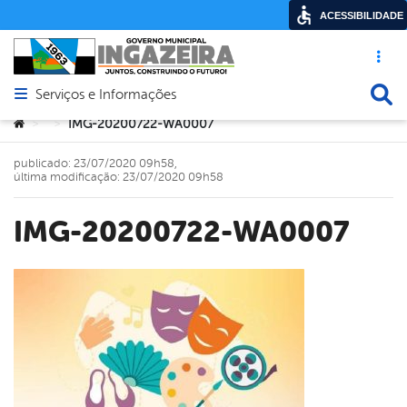
ACESSIBILIDADE
Acesso ráp
Busca
Serviços e Informações
Abrir menu principal de navegação
Você está aqui:
IMG-20200722-WA0007
>
>
publicado: 23/07/2020 09h58,
última modificação: 23/07/2020 09h58
IMG-20200722-WA0007
book
er