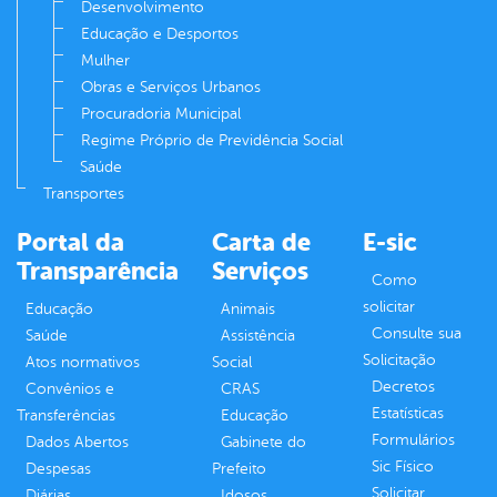
Desenvolvimento
Educação e Desportos
Mulher
Obras e Serviços Urbanos
Procuradoria Municipal
Regime Próprio de Previdência Social
Saúde
Transportes
Portal da
Carta de
E-sic
Transparência
Serviços
Como
solicitar
Educação
Animais
Consulte sua
Saúde
Assistência
Solicitação
Atos normativos
Social
Decretos
Convênios e
CRAS
Estatísticas
Transferências
Educação
Formulários
Dados Abertos
Gabinete do
Sic Físico
Despesas
Prefeito
Solicitar
Diárias
Idosos