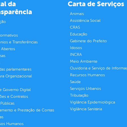
al da
Carta de Serviços
nsparência
Animais
Assistência Social
ção
CRAS
Educação
normativos
Gabinete do Prefeito
ios e Transferências
Idosos
 Abertos
INCRA
sas
Meio Ambiente
s
Ouvidoria e Serviço de Informa
as parlamentares
Recursos Humanos
ura Organizacional
Saúde
Serviços Urbanos
 Governo Digital
Tributação
ções e Contratos
Vigilância Epidemiológica
Públicas
Vigilância Sanitária
jamento e Prestação de Contas
as
sos Humanos