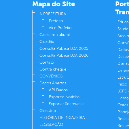
Mapa do Site
Port
Tra
A PREFEITURA
Prefeito
Educa
Vice Prefeito
Saúde
Cadastro cultural
Atos 
Cidadão
Convên
Consulta Pública LOA 2025
Dados
Consulta Pública LOA 2026
Despe
Contato
Diária
Contra cheque
Emend
CONVÊNIOS
Estrut
Dados Abertos
Inicio
API Dados
LGPD e
Exportar Notícias
Licita
Exportar Secretarias
Obras 
Glossário
Plane
HISTÓRIA DE INGAZEIRA
Receit
LEGISLAÇÃO
Recur