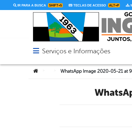
IR PARA A BUSCA
SHIFT+5
TECLAS DE ACESSO
ALT+P
M
Serviços e Informações
Abrir menu principal de navegação
Você está aqui:
>
>
WhatsApp Image 2020-05-21 at 9.
WhatsA