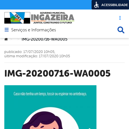
ACESSIBILIDADE
Acesso ráp
Busca
Serviços e Informações
Abrir menu principal de navegação
Você está aqui:
IMG-20200716-WA0005
>
>
publicado: 17/07/2020 10h05,
última modificação: 17/07/2020 10h05
IMG-20200716-WA0005
book
er