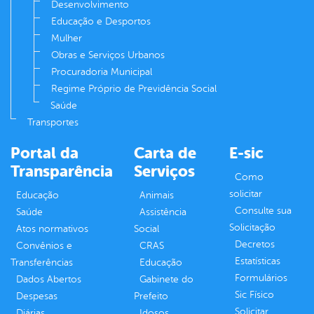
Desenvolvimento
Educação e Desportos
Mulher
Obras e Serviços Urbanos
Procuradoria Municipal
Regime Próprio de Previdência Social
Saúde
Transportes
Portal da
Carta de
E-sic
Transparência
Serviços
Como
solicitar
Educação
Animais
Consulte sua
Saúde
Assistência
Solicitação
Atos normativos
Social
Decretos
Convênios e
CRAS
Estatísticas
Transferências
Educação
Formulários
Dados Abertos
Gabinete do
Sic Físico
Despesas
Prefeito
Solicitar
Diárias
Idosos