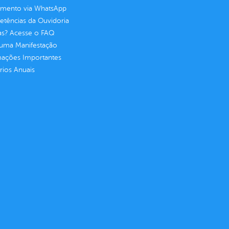
imento via WhatsApp
tências da Ouvidoria
as? Acesse o FAQ
 uma Manifestação
mações Importantes
rios Anuais