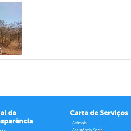
al da
Carta de Serviços
nsparência
Animais
Assistência Social