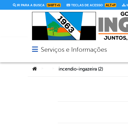
IR PARA A BUSCA
SHIFT+5
TECLAS DE ACESSO
ALT+P
M
Serviços e Informações
Abrir menu principal de navegação
Você está aqui:
>
>
incendio-ingazeira (2)