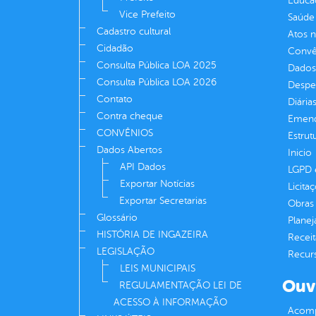
Educa
Vice Prefeito
Saúde
Cadastro cultural
Atos 
Cidadão
Convên
Consulta Pública LOA 2025
Dados
Consulta Pública LOA 2026
Despe
Contato
Diária
Contra cheque
Emend
CONVÊNIOS
Estrut
Dados Abertos
Inicio
API Dados
LGPD e
Exportar Notícias
Licita
Exportar Secretarias
Obras 
Glossário
Plane
HISTÓRIA DE INGAZEIRA
Receit
LEGISLAÇÃO
Recur
LEIS MUNICIPAIS
Ouv
REGULAMENTAÇÃO LEI DE
ACESSO À INFORMAÇÃO
Acomp