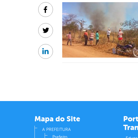
Facebook
Twitter
Linkedin
Mapa do Site
Port
Tra
A PREFEITURA
Prefeito