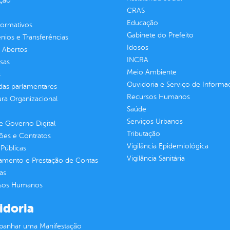
ção
CRAS
Educação
normativos
Gabinete do Prefeito
ios e Transferências
Idosos
 Abertos
INCRA
sas
Meio Ambiente
s
Ouvidoria e Serviço de Informa
as parlamentares
Recursos Humanos
ura Organizacional
Saúde
Serviços Urbanos
 Governo Digital
Tributação
ções e Contratos
Vigilância Epidemiológica
Públicas
Vigilância Sanitária
jamento e Prestação de Contas
as
sos Humanos
idoria
anhar uma Manifestação