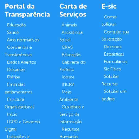
Portal da
Carta de
E-sic
Transparência
Serviços
Como
solicitar
Educação
Animais
Consulte sua
Saúde
Assistência
Solicitação
Atos normativos
Social
Decretos
Convênios e
CRAS
Estatísticas
Transferências
Educação
Formulários
Dados Abertos
Gabinete do
Sic Físico
Despesas
Prefeito
Solicitar
Diárias
Idosos
Recurso
Emendas
INCRA
Solicitar um
parlamentares
Meio
pedido
Estrutura
Ambiente
Organizacional
Ouvidoria e
Inicio
Serviço de
LGPD e Governo
Informação
Digital
Recursos
Licitações e
Humanos