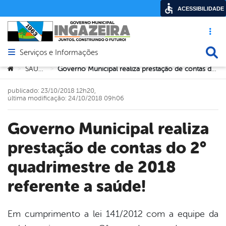
ACESSIBILIDADE
Acesso ráp
Busca
Serviços e Informações
Abrir menu principal de navegação
Você está aqui:
SAÚDE
Governo Municipal realiza prestação de contas do 2° quadrimestre de 2018 referente a saúde!
>
>
publicado: 23/10/2018 12h20,
última modificação: 24/10/2018 09h06
Governo Municipal realiza
prestação de contas do 2°
quadrimestre de 2018
referente a saúde!
Em cumprimento a lei 141/2012 com a equipe da