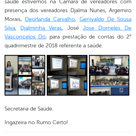
saúde estivemos na Câmara de vereadores com
book
presença dos vereadores Djalma Nunes, Argemiro
Morais,
Deorlanda Carvalho
,
Genivaldo De Sousa
er
Silva
,
Djalminha Veras
, José
Jose Dorneles De
Vasconcelos Dó
, para prestação de contas do 2°
quadrimestre de 2018 referente a saúde.
din
Secretaria de Saúde.
Ingazeira no Rumo Certo!