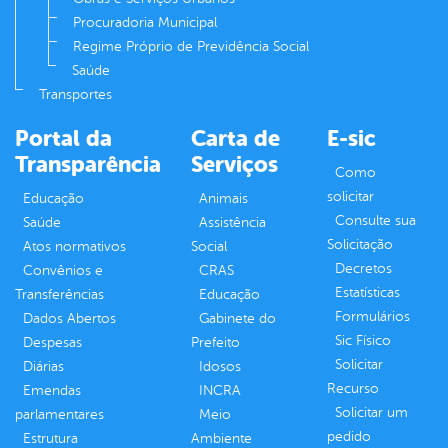
Procuradoria Municipal
Regime Próprio de Previdência Social
Saúde
Transportes
Portal da
Carta de
E-sic
Transparência
Serviços
Como
solicitar
Educação
Animais
Consulte sua
Saúde
Assistência
Solicitação
Atos normativos
Social
Decretos
Convênios e
CRAS
Estatísticas
Transferências
Educação
Formulários
Dados Abertos
Gabinete do
Sic Físico
Despesas
Prefeito
Solicitar
Diárias
Idosos
Recurso
Emendas
INCRA
Solicitar um
parlamentares
Meio
pedido
Estrutura
Ambiente