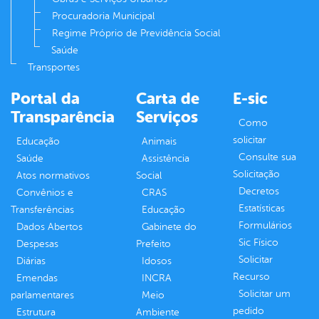
Procuradoria Municipal
Regime Próprio de Previdência Social
Saúde
Transportes
Portal da
Carta de
E-sic
Transparência
Serviços
Como
solicitar
Educação
Animais
Consulte sua
Saúde
Assistência
Solicitação
Atos normativos
Social
Decretos
Convênios e
CRAS
Estatísticas
Transferências
Educação
Formulários
Dados Abertos
Gabinete do
Sic Físico
Despesas
Prefeito
Solicitar
Diárias
Idosos
Recurso
Emendas
INCRA
Solicitar um
parlamentares
Meio
pedido
Estrutura
Ambiente