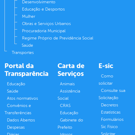
Desenvolvimento
Educação e Desportos
Mulher
Obras e Serviços Urbanos
Procuradoria Municipal
Regime Próprio de Previdência Social
Saúde
Transportes
Portal da
Carta de
E-sic
Transparência
Serviços
Como
solicitar
Educação
Animais
Consulte sua
Saúde
Assistência
Solicitação
Atos normativos
Social
Decretos
Convênios e
CRAS
Estatísticas
Transferências
Educação
Formulários
Dados Abertos
Gabinete do
Sic Físico
Despesas
Prefeito
Solicitar
Diárias
Idosos