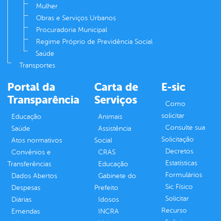
Mulher
Obras e Serviços Urbanos
Procuradoria Municipal
Regime Próprio de Previdência Social
Saúde
Transportes
Portal da
Carta de
E-sic
Transparência
Serviços
Como
solicitar
Educação
Animais
Consulte sua
Saúde
Assistência
Solicitação
Atos normativos
Social
Decretos
Convênios e
CRAS
Estatísticas
Transferências
Educação
Formulários
Dados Abertos
Gabinete do
Sic Físico
Despesas
Prefeito
Solicitar
Diárias
Idosos
Recurso
Emendas
INCRA