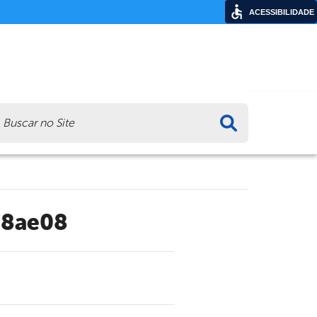
ACESSIBILIDADE
ca
a8ae08