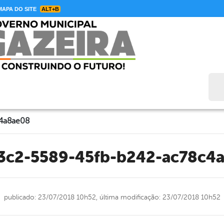
APA DO SITE
ALT+B
Bus
c4a8ae08
e3c2-5589-45fb-b242-ac78c4
publicado: 23/07/2018 10h52,
última modificação: 23/07/2018 10h52