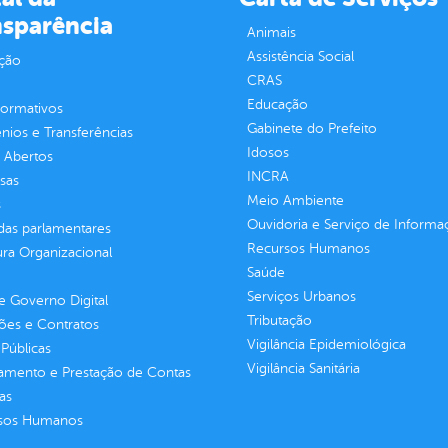
nsparência
Animais
Assistência Social
ção
CRAS
Educação
normativos
Gabinete do Prefeito
ios e Transferências
Idosos
 Abertos
INCRA
sas
Meio Ambiente
s
Ouvidoria e Serviço de Informa
as parlamentares
Recursos Humanos
ura Organizacional
Saúde
Serviços Urbanos
 Governo Digital
Tributação
ções e Contratos
Vigilância Epidemiológica
Públicas
Vigilância Sanitária
jamento e Prestação de Contas
as
sos Humanos