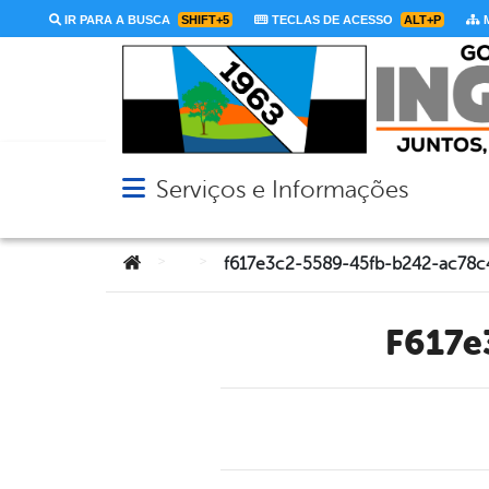
IR PARA A BUSCA
SHIFT+5
TECLAS DE ACESSO
ALT+P
M
Serviços e Informações
Abrir menu principal de navegação
Você está aqui:
>
>
f617e3c2-5589-45fb-b242-ac78
f617