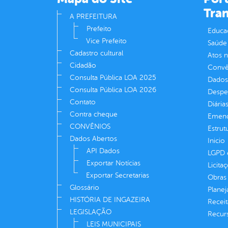
Tra
A PREFEITURA
Prefeito
Educa
Vice Prefeito
Saúde
Cadastro cultural
Atos 
Cidadão
Convên
Consulta Pública LOA 2025
Dados
Consulta Pública LOA 2026
Despe
Contato
Diária
Contra cheque
Emend
CONVÊNIOS
Estrut
Dados Abertos
Inicio
API Dados
LGPD e
Exportar Notícias
Licita
Exportar Secretarias
Obras 
Glossário
Plane
HISTÓRIA DE INGAZEIRA
Receit
LEGISLAÇÃO
Recur
LEIS MUNICIPAIS