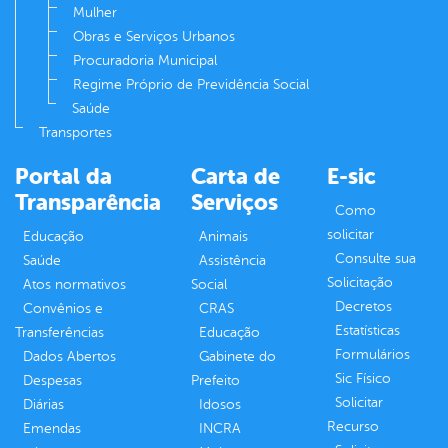
Mulher
Obras e Serviços Urbanos
Procuradoria Municipal
Regime Próprio de Previdência Social
Saúde
Transportes
Portal da
Carta de
E-sic
Transparência
Serviços
Como
solicitar
Educação
Animais
Consulte sua
Saúde
Assistência
Solicitação
Atos normativos
Social
Decretos
Convênios e
CRAS
Estatísticas
Transferências
Educação
Formulários
Dados Abertos
Gabinete do
Sic Físico
Despesas
Prefeito
Solicitar
Diárias
Idosos
Recurso
Emendas
INCRA