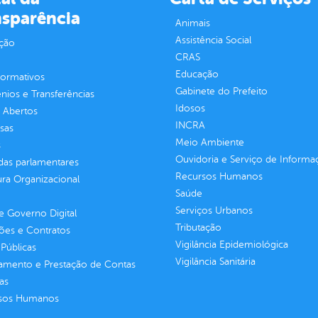
nsparência
Animais
Assistência Social
ção
CRAS
Educação
normativos
Gabinete do Prefeito
ios e Transferências
Idosos
 Abertos
INCRA
sas
Meio Ambiente
s
Ouvidoria e Serviço de Informa
as parlamentares
Recursos Humanos
ura Organizacional
Saúde
Serviços Urbanos
 Governo Digital
Tributação
ções e Contratos
Vigilância Epidemiológica
Públicas
Vigilância Sanitária
jamento e Prestação de Contas
as
sos Humanos