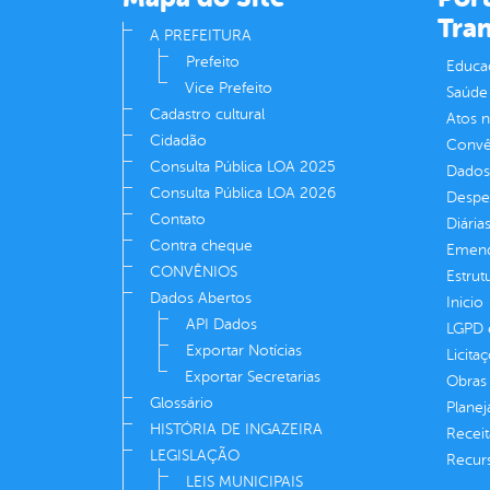
Tra
A PREFEITURA
Prefeito
Educa
Vice Prefeito
Saúde
Cadastro cultural
Atos 
Cidadão
Convên
Consulta Pública LOA 2025
Dados
Consulta Pública LOA 2026
Despe
Contato
Diária
Contra cheque
Emend
CONVÊNIOS
Estrut
Dados Abertos
Inicio
API Dados
LGPD e
Exportar Notícias
Licita
Exportar Secretarias
Obras 
Glossário
Plane
HISTÓRIA DE INGAZEIRA
Receit
LEGISLAÇÃO
Recur
LEIS MUNICIPAIS