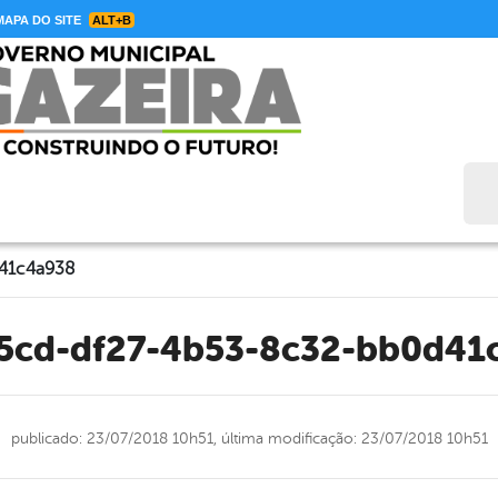
APA DO SITE
ALT+B
Bus
41c4a938
c5cd-df27-4b53-8c32-bb0d41
publicado: 23/07/2018 10h51,
última modificação: 23/07/2018 10h51