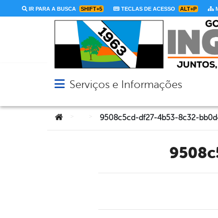
IR PARA A BUSCA
SHIFT+5
TECLAS DE ACESSO
ALT+P
M
Serviços e Informações
Abrir menu principal de navegação
Você está aqui:
>
>
9508c5cd-df27-4b53-8c32-bb0d
9508