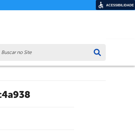
ACESSIBILIDADE
ca
c4a938