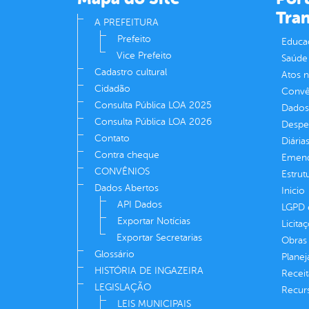
Tra
A PREFEITURA
Prefeito
Educa
Vice Prefeito
Saúde
Cadastro cultural
Atos 
Cidadão
Convên
Consulta Pública LOA 2025
Dados
Consulta Pública LOA 2026
Despe
Contato
Diária
Contra cheque
Emend
CONVÊNIOS
Estrut
Dados Abertos
Inicio
API Dados
LGPD e
Exportar Notícias
Licita
Exportar Secretarias
Obras 
Glossário
Plane
HISTÓRIA DE INGAZEIRA
Receit
LEGISLAÇÃO
Recur
LEIS MUNICIPAIS