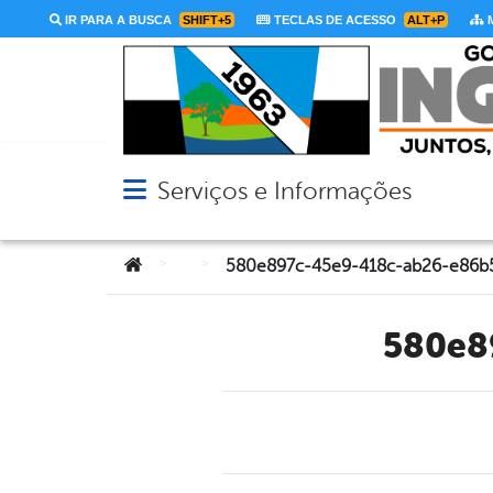
IR PARA A BUSCA
SHIFT+5
TECLAS DE ACESSO
ALT+P
M
Serviços e Informações
Abrir menu principal de navegação
Você está aqui:
>
>
580e897c-45e9-418c-ab26-e86b
580e