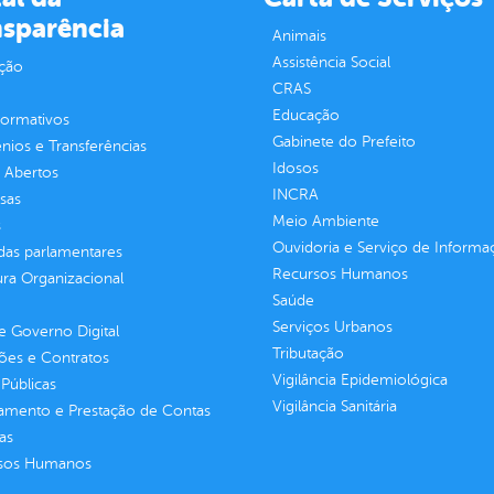
nsparência
Animais
Assistência Social
ção
CRAS
Educação
normativos
Gabinete do Prefeito
ios e Transferências
Idosos
 Abertos
INCRA
sas
Meio Ambiente
s
Ouvidoria e Serviço de Informa
as parlamentares
Recursos Humanos
ura Organizacional
Saúde
Serviços Urbanos
 Governo Digital
Tributação
ções e Contratos
Vigilância Epidemiológica
Públicas
Vigilância Sanitária
jamento e Prestação de Contas
as
sos Humanos