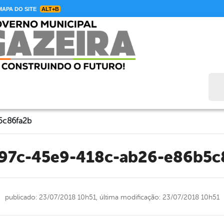
APA DO SITE
ALT+B
Bus
5c86fa2b
897c-45e9-418c-ab26-e86b5c
publicado: 23/07/2018 10h51,
última modificação: 23/07/2018 10h51