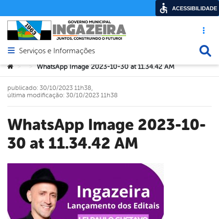
ACESSIBILIDADE
Acesso ráp
Busca
Serviços e Informações
Abrir menu principal de navegação
Você está aqui:
WhatsApp Image 2023-10-30 at 11.34.42 AM
>
>
publicado: 30/10/2023 11h38,
última modificação: 30/10/2023 11h38
WhatsApp Image 2023-10-
30 at 11.34.42 AM
book