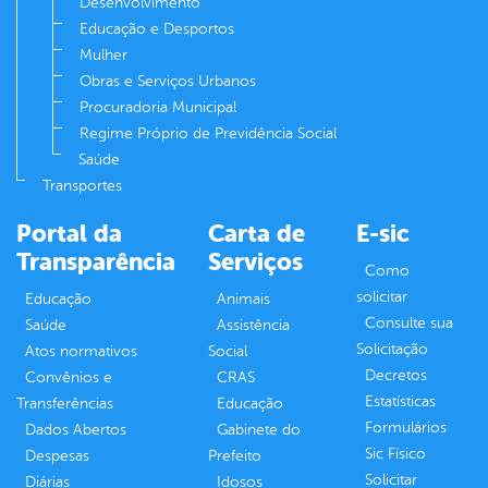
Desenvolvimento
Educação e Desportos
Mulher
Obras e Serviços Urbanos
Procuradoria Municipal
Regime Próprio de Previdência Social
Saúde
Transportes
Portal da
Carta de
E-sic
Transparência
Serviços
Como
solicitar
Educação
Animais
Consulte sua
Saúde
Assistência
Solicitação
Atos normativos
Social
Decretos
Convênios e
CRAS
Estatísticas
Transferências
Educação
Formulários
Dados Abertos
Gabinete do
Sic Físico
Despesas
Prefeito
Solicitar
Diárias
Idosos