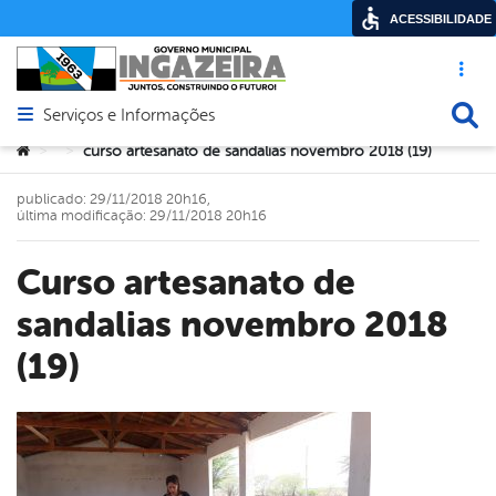
ACESSIBILIDADE
Acesso ráp
Busca
Serviços e Informações
Abrir menu principal de navegação
Você está aqui:
curso artesanato de sandalias novembro 2018 (19)
>
>
publicado: 29/11/2018 20h16,
última modificação: 29/11/2018 20h16
curso artesanato de
sandalias novembro 2018
(19)
book