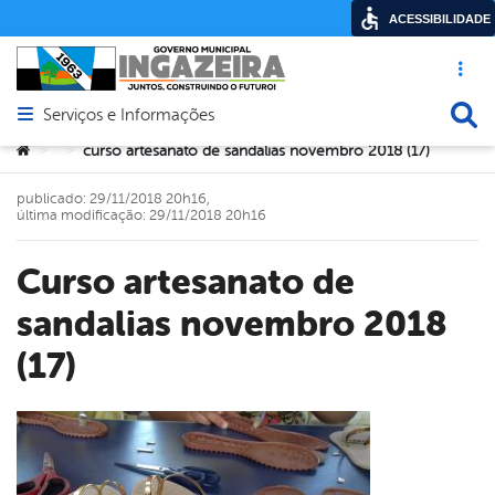
ACESSIBILIDADE
Acesso ráp
Busca
Serviços e Informações
Abrir menu principal de navegação
Você está aqui:
curso artesanato de sandalias novembro 2018 (17)
>
>
publicado: 29/11/2018 20h16,
última modificação: 29/11/2018 20h16
curso artesanato de
sandalias novembro 2018
(17)
book