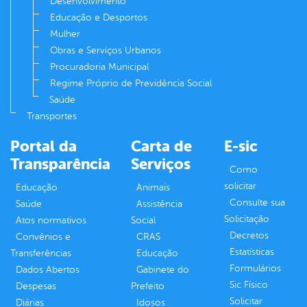
Desenvolvimento
Educação e Desportos
Mulher
Obras e Serviços Urbanos
Procuradoria Municipal
Regime Próprio de Previdência Social
Saúde
Transportes
Portal da
Carta de
E-sic
Transparência
Serviços
Como
solicitar
Educação
Animais
Consulte sua
Saúde
Assistência
Solicitação
Atos normativos
Social
Decretos
Convênios e
CRAS
Estatísticas
Transferências
Educação
Formulários
Dados Abertos
Gabinete do
Sic Físico
Despesas
Prefeito
Solicitar
Diárias
Idosos