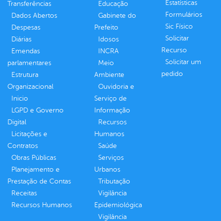
Estatísticas
Transferências
Educação
Formulários
Dados Abertos
Gabinete do
Sic Físico
Despesas
Prefeito
Solicitar
Diárias
Idosos
Recurso
Emendas
INCRA
Solicitar um
parlamentares
Meio
pedido
Estrutura
Ambiente
Organizacional
Ouvidoria e
Inicio
Serviço de
LGPD e Governo
Informação
Digital
Recursos
Licitações e
Humanos
Contratos
Saúde
Obras Públicas
Serviços
Planejamento e
Urbanos
Prestação de Contas
Tributação
Receitas
Vigilância
Recursos Humanos
Epidemiológica
Vigilância