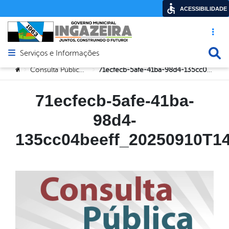
ACESSIBILIDADE
Acesso ráp
Busca
Serviços e Informações
Abrir menu principal de navegação
Você está aqui:
Consulta Pública LOA 2026
71ecfecb-5afe-41ba-98d4-135cc04beeff_20250910T140941
>
>
71ecfecb-5afe-41ba-
98d4-
135cc04beeff_20250910T1
Tocador
de
vídeo