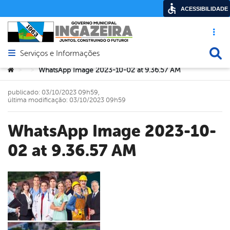
ACESSIBILIDADE
Acesso ráp
Busca
Serviços e Informações
Abrir menu principal de navegação
Você está aqui:
WhatsApp Image 2023-10-02 at 9.36.57 AM
>
>
publicado: 03/10/2023 09h59,
última modificação: 03/10/2023 09h59
WhatsApp Image 2023-10-
02 at 9.36.57 AM
book