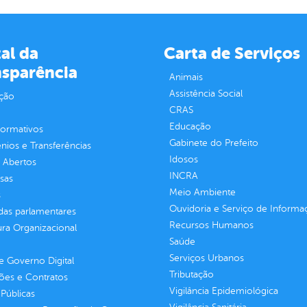
al da
Carta de Serviços
nsparência
Animais
Assistência Social
ção
CRAS
Educação
normativos
Gabinete do Prefeito
ios e Transferências
Idosos
 Abertos
INCRA
sas
Meio Ambiente
s
Ouvidoria e Serviço de Informa
as parlamentares
Recursos Humanos
ura Organizacional
Saúde
Serviços Urbanos
 Governo Digital
Tributação
ções e Contratos
Vigilância Epidemiológica
Públicas