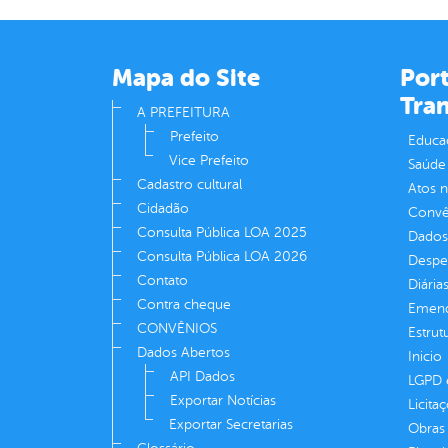
Mapa do Site
Port
Tra
A PREFEITURA
Prefeito
Educa
Vice Prefeito
Saúde
Cadastro cultural
Atos 
Cidadão
Convên
Consulta Pública LOA 2025
Dados
Consulta Pública LOA 2026
Despe
Contato
Diária
Contra cheque
Emend
CONVÊNIOS
Estrut
Dados Abertos
Inicio
API Dados
LGPD e
Exportar Notícias
Licita
Exportar Secretarias
Obras 