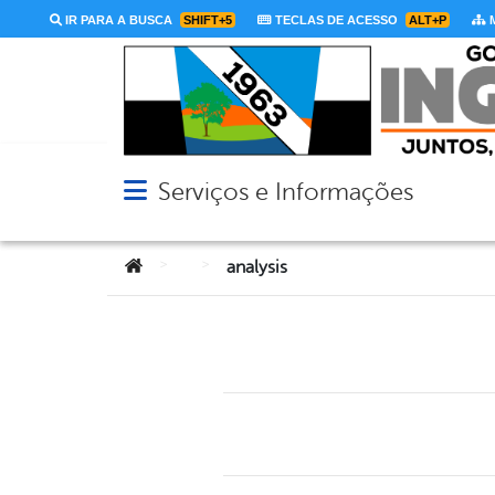
IR PARA A BUSCA
SHIFT+5
TECLAS DE ACESSO
ALT+P
M
Serviços e Informações
Abrir menu principal de navegação
Você está aqui:
>
>
analysis