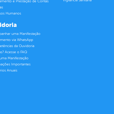
Vigilância Sanitária
jamento e Prestação de Contas
as
sos Humanos
idoria
anhar uma Manifestação
imento via WhatsApp
tências da Ouvidoria
as? Acesse o FAQ
 uma Manifestação
mações Importantes
rios Anuais