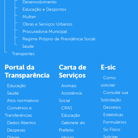
Desenvolvimento
Educação e Desportos
Mulher
Obras e Serviços Urbanos
Procuradoria Municipal
Regime Próprio de Previdência Social
Saúde
Transportes
Portal da
Carta de
E-sic
Transparência
Serviços
Como
solicitar
Educação
Animais
Consulte sua
Saúde
Assistência
Solicitação
Atos normativos
Social
Decretos
Convênios e
CRAS
Estatísticas
Transferências
Educação
Formulários
Dados Abertos
Gabinete do
Sic Físico
Despesas
Prefeito
Solicitar
Diárias
Idosos