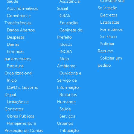
Consulte sua
Saúde
Assistência
Solicitação
Atos normativos
Social
Decretos
Convênios e
CRAS
Estatísticas
Transferências
Educação
Formulários
Dados Abertos
Gabinete do
Sic Físico
Despesas
Prefeito
Solicitar
Diárias
Idosos
Recurso
Emendas
INCRA
Solicitar um
parlamentares
Meio
pedido
Estrutura
Ambiente
Organizacional
Ouvidoria e
Inicio
Serviço de
LGPD e Governo
Informação
Digital
Recursos
Licitações e
Humanos
Contratos
Saúde
Obras Públicas
Serviços
Planejamento e
Urbanos
Prestação de Contas
Tributação