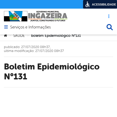
ACESSIBILIDADE
Acesso ráp
Busca
Serviços e Informações
Abrir menu principal de navegação
Você está aqui:
SAÚDE
boletim Epidemiológico N°131
>
>
publicado: 27/07/2020 08h37,
última modificação: 27/07/2020 08h37
boletim Epidemiológico
N°131
book