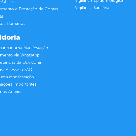
Vigilância Epidemiológica
Públicas
Vigilância Sanitária
jamento e Prestação de Contas
as
sos Humanos
idoria
anhar uma Manifestação
imento via WhatsApp
tências da Ouvidoria
as? Acesse o FAQ
 uma Manifestação
mações Importantes
rios Anuais