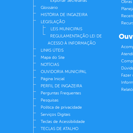
Exportar Secretarias
Obras 
Glossário
Plane
HISTÓRIA DE INGAZEIRA
Receit
LEGISLAÇÃO
Recur
LEIS MUNICIPAIS
Ouv
REGULAMENTAÇÃO LEI DE
ACESSO À INFORMAÇÃO
Acomp
LINKS ÚTEIS
Atend
Mapa do Site
Compe
NOTÍCIAS
Dúvid
OUVIDORIA MUNICIPAL
Fazer
Página Inicial
Infor
PERFIL DE INGAZEIRA
Relató
Perguntas Frequentes
Pesquisas
Política de privacidade
Serviços Digitais
Teclas de Acessibilidade
TECLAS DE ATALHO