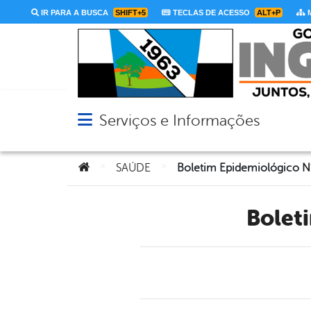
IR PARA A BUSCA
SHIFT+5
TECLAS DE ACESSO
ALT+P
M
Serviços e Informações
Abrir menu principal de navegação
Você está aqui:
>
>
SAÚDE
Boletim Epidemiológico 
Bole