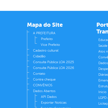
Mapa do Site
Port
Tra
A PREFEITURA
Prefeito
Educa
Vice Prefeito
Saúde
Cadastro cultural
Atos 
Cidadão
Convên
Consulta Pública LOA 2025
Dados
Consulta Pública LOA 2026
Despe
Contato
Diária
Contra cheque
Emend
CONVÊNIOS
Estrut
Dados Abertos
Inicio
API Dados
LGPD e
Exportar Notícias
Licita