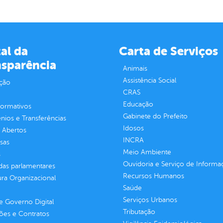
al da
Carta de Serviços
nsparência
Animais
Assistência Social
ção
CRAS
Educação
normativos
Gabinete do Prefeito
ios e Transferências
Idosos
 Abertos
INCRA
sas
Meio Ambiente
s
Ouvidoria e Serviço de Informa
as parlamentares
Recursos Humanos
ura Organizacional
Saúde
Serviços Urbanos
 Governo Digital
Tributação
ções e Contratos