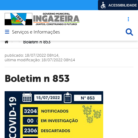
ACESSIBILIDADE
Acesso ráp
Busca
Serviços e Informações
Abrir menu principal de navegação
Você está aqui:
Boletim n 853
>
>
publicado: 18/07/2022 08h14,
última modificação: 18/07/2022 08h14
Boletim n 853
book
er