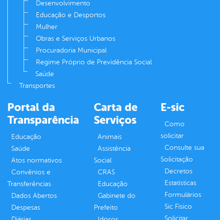
Desenvolvimento
Educação e Desportos
Mulher
Obras e Serviços Urbanos
Procuradoria Municipal
Regime Próprio de Previdência Social
Saúde
Transportes
Portal da
Carta de
E-sic
Transparência
Serviços
Como
solicitar
Educação
Animais
Consulte sua
Saúde
Assistência
Solicitação
Atos normativos
Social
Decretos
Convênios e
CRAS
Estatísticas
Transferências
Educação
Formulários
Dados Abertos
Gabinete do
Sic Físico
Despesas
Prefeito
Solicitar
Diárias
Idosos