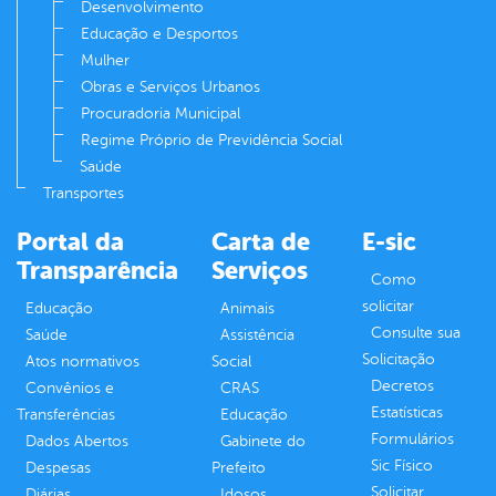
Desenvolvimento
Educação e Desportos
Mulher
Obras e Serviços Urbanos
Procuradoria Municipal
Regime Próprio de Previdência Social
Saúde
Transportes
Portal da
Carta de
E-sic
Transparência
Serviços
Como
solicitar
Educação
Animais
Consulte sua
Saúde
Assistência
Solicitação
Atos normativos
Social
Decretos
Convênios e
CRAS
Estatísticas
Transferências
Educação
Formulários
Dados Abertos
Gabinete do
Sic Físico
Despesas
Prefeito
Solicitar
Diárias
Idosos