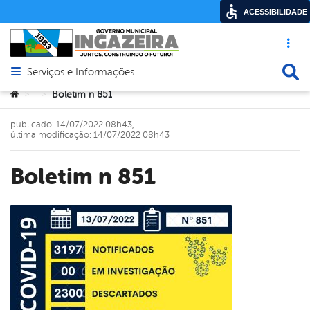
ACESSIBILIDADE
Acesso ráp
Busca
Serviços e Informações
Abrir menu principal de navegação
Você está aqui:
Boletim n 851
>
>
publicado: 14/07/2022 08h43,
última modificação: 14/07/2022 08h43
Boletim n 851
book
er