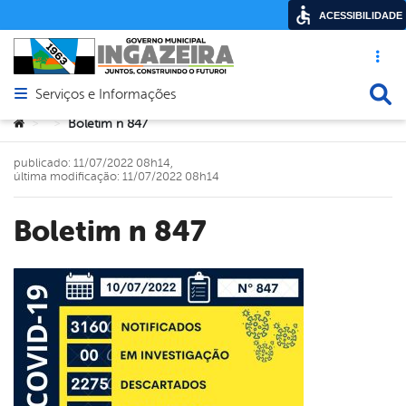
ACESSIBILIDADE
Acesso ráp
Busca
Serviços e Informações
Abrir menu principal de navegação
Você está aqui:
Boletim n 847
>
>
publicado: 11/07/2022 08h14,
última modificação: 11/07/2022 08h14
Boletim n 847
book
er