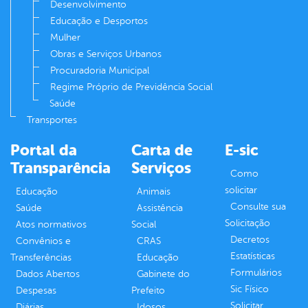
Desenvolvimento
Educação e Desportos
Mulher
Obras e Serviços Urbanos
Procuradoria Municipal
Regime Próprio de Previdência Social
Saúde
Transportes
Portal da
Carta de
E-sic
Transparência
Serviços
Como
solicitar
Educação
Animais
Consulte sua
Saúde
Assistência
Solicitação
Atos normativos
Social
Decretos
Convênios e
CRAS
Estatísticas
Transferências
Educação
Formulários
Dados Abertos
Gabinete do
Sic Físico
Despesas
Prefeito
Solicitar
Diárias
Idosos