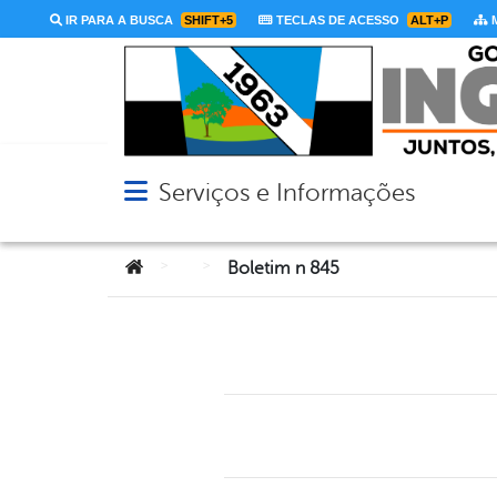
IR PARA A BUSCA
SHIFT+5
TECLAS DE ACESSO
ALT+P
M
Serviços e Informações
Abrir menu principal de navegação
Você está aqui:
>
>
Boletim n 845