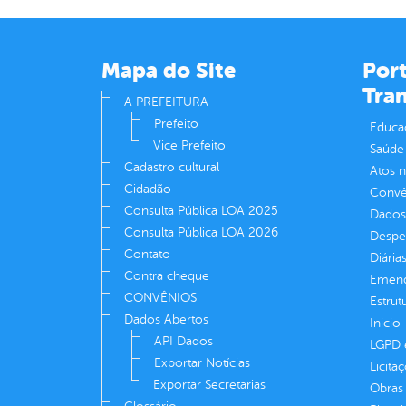
Mapa do Site
Port
Tra
A PREFEITURA
Prefeito
Educa
Vice Prefeito
Saúde
Cadastro cultural
Atos 
Cidadão
Convên
Consulta Pública LOA 2025
Dados
Consulta Pública LOA 2026
Despe
Contato
Diária
Contra cheque
Emend
CONVÊNIOS
Estrut
Dados Abertos
Inicio
API Dados
LGPD e
Exportar Notícias
Licita
Exportar Secretarias
Obras 