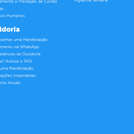
Vigilância Sanitária
jamento e Prestação de Contas
as
sos Humanos
idoria
anhar uma Manifestação
imento via WhatsApp
tências da Ouvidoria
as? Acesse o FAQ
 uma Manifestação
mações Importantes
rios Anuais