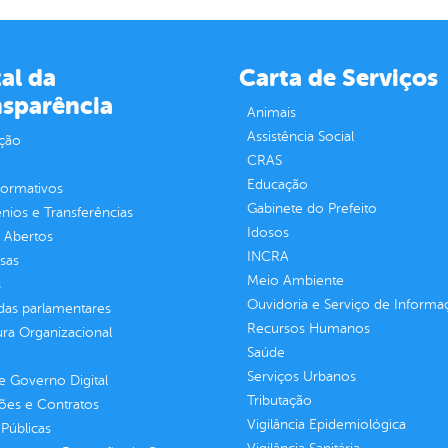
al da
Carta de Serviços
nsparência
Animais
Assistência Social
ção
CRAS
Educação
normativos
Gabinete do Prefeito
ios e Transferências
Idosos
 Abertos
INCRA
sas
Meio Ambiente
s
Ouvidoria e Serviço de Informa
as parlamentares
Recursos Humanos
ura Organizacional
Saúde
Serviços Urbanos
 Governo Digital
Tributação
ções e Contratos
Vigilância Epidemiológica
Públicas