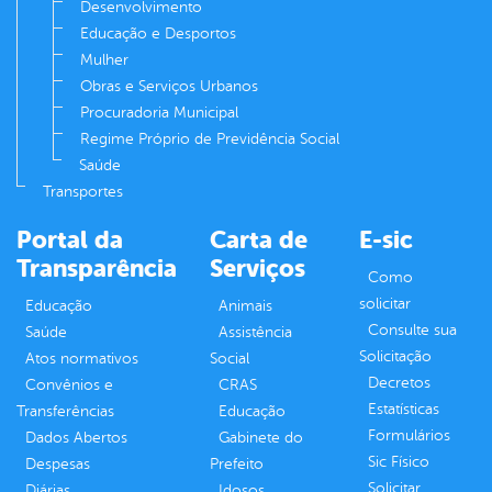
Desenvolvimento
Educação e Desportos
Mulher
Obras e Serviços Urbanos
Procuradoria Municipal
Regime Próprio de Previdência Social
Saúde
Transportes
Portal da
Carta de
E-sic
Transparência
Serviços
Como
solicitar
Educação
Animais
Consulte sua
Saúde
Assistência
Solicitação
Atos normativos
Social
Decretos
Convênios e
CRAS
Estatísticas
Transferências
Educação
Formulários
Dados Abertos
Gabinete do
Sic Físico
Despesas
Prefeito
Solicitar
Diárias
Idosos