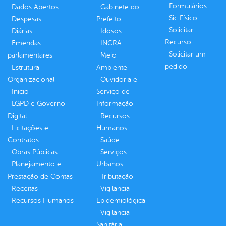
Formulários
Dados Abertos
Gabinete do
Sic Físico
Despesas
Prefeito
Solicitar
Diárias
Idosos
Recurso
Emendas
INCRA
Solicitar um
parlamentares
Meio
pedido
Estrutura
Ambiente
Organizacional
Ouvidoria e
Inicio
Serviço de
LGPD e Governo
Informação
Digital
Recursos
Licitações e
Humanos
Contratos
Saúde
Obras Públicas
Serviços
Planejamento e
Urbanos
Prestação de Contas
Tributação
Receitas
Vigilância
Recursos Humanos
Epidemiológica
Vigilância
Sanitária