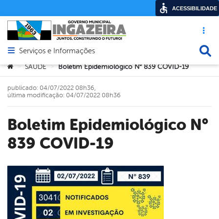
ACESSIBILIDADE
Acesso ráp
Busca
Serviços e Informações
Abrir menu principal de navegação
Você está aqui:
SAÚDE
Boletim Epidemiológico N° 839 COVID-19
>
>
publicado: 04/07/2022 08h36,
última modificação: 04/07/2022 08h36
Boletim Epidemiológico N°
839 COVID-19
book