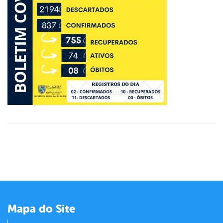
er
din
Mapa do Site