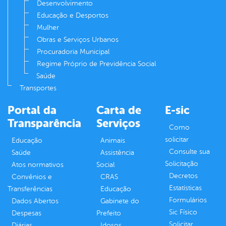
Desenvolvimento
Educação e Desportos
Mulher
Obras e Serviços Urbanos
Procuradoria Municipal
Regime Próprio de Previdência Social
Saúde
Transportes
Portal da
Carta de
E-sic
Transparência
Serviços
Como
solicitar
Educação
Animais
Consulte sua
Saúde
Assistência
Solicitação
Atos normativos
Social
Decretos
Convênios e
CRAS
Estatísticas
Transferências
Educação
Formulários
Dados Abertos
Gabinete do
Sic Físico
Despesas
Prefeito
Solicitar
Diárias
Idosos