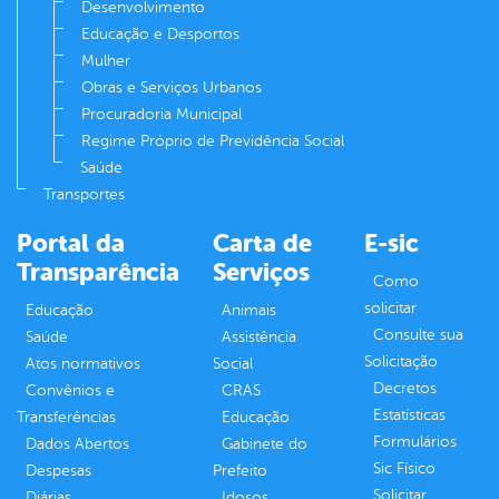
Desenvolvimento
Educação e Desportos
Mulher
Obras e Serviços Urbanos
Procuradoria Municipal
Regime Próprio de Previdência Social
Saúde
Transportes
Portal da
Carta de
E-sic
Transparência
Serviços
Como
solicitar
Educação
Animais
Consulte sua
Saúde
Assistência
Solicitação
Atos normativos
Social
Decretos
Convênios e
CRAS
Estatísticas
Transferências
Educação
Formulários
Dados Abertos
Gabinete do
Sic Físico
Despesas
Prefeito
Solicitar
Diárias
Idosos