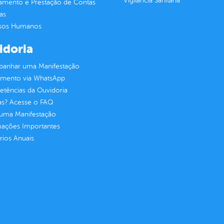
Vigilância Sanitária
jamento e Prestação de Contas
as
sos Humanos
idoria
anhar uma Manifestação
imento via WhatsApp
tências da Ouvidoria
as? Acesse o FAQ
 uma Manifestação
mações Importantes
rios Anuais