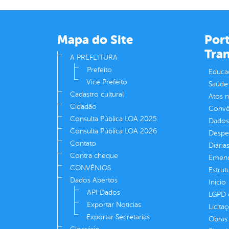
Mapa do Site
Port
Tra
A PREFEITURA
Prefeito
Educa
Vice Prefeito
Saúde
Cadastro cultural
Atos 
Cidadão
Convên
Consulta Pública LOA 2025
Dados
Consulta Pública LOA 2026
Despe
Contato
Diária
Contra cheque
Emend
CONVÊNIOS
Estrut
Dados Abertos
Inicio
API Dados
LGPD e
Exportar Notícias
Licita
Exportar Secretarias
Obras 