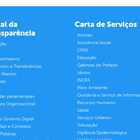
al da
Carta de Serviços
nsparência
Animais
Assistência Social
ção
CRAS
Educação
normativos
Gabinete do Prefeito
ios e Transferências
Idosos
 Abertos
INCRA
sas
Meio Ambiente
s
Ouvidoria e Serviço de Informa
as parlamentares
Recursos Humanos
ura Organizacional
Saúde
Serviços Urbanos
 Governo Digital
Tributação
ções e Contratos
Vigilância Epidemiológica
Públicas