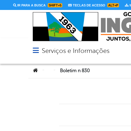
IR PARA A BUSCA
SHIFT+5
TECLAS DE ACESSO
ALT+P
M
Serviços e Informações
Abrir menu principal de navegação
Você está aqui:
>
>
Boletim n 830