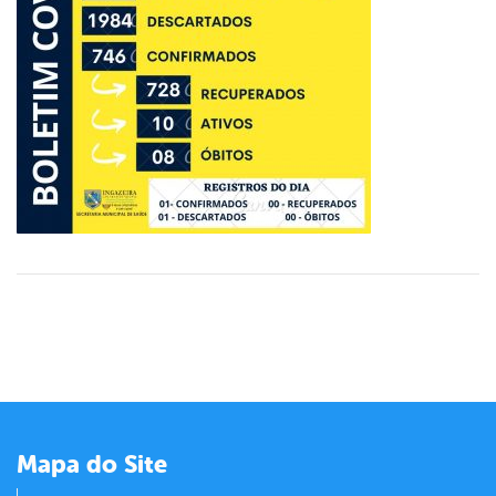
er
din
Mapa do Site