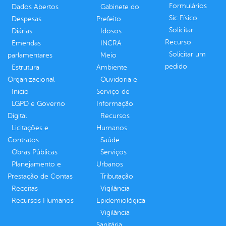
Formulários
Dados Abertos
Gabinete do
Sic Físico
Despesas
Prefeito
Solicitar
Diárias
Idosos
Recurso
Emendas
INCRA
Solicitar um
parlamentares
Meio
pedido
Estrutura
Ambiente
Organizacional
Ouvidoria e
Inicio
Serviço de
LGPD e Governo
Informação
Digital
Recursos
Licitações e
Humanos
Contratos
Saúde
Obras Públicas
Serviços
Planejamento e
Urbanos
Prestação de Contas
Tributação
Receitas
Vigilância
Recursos Humanos
Epidemiológica
Vigilância
Sanitária