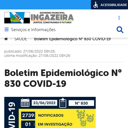
ACESSIBILIDADE
Acesso ráp
Busca
Serviços e Informações
Abrir menu principal de navegação
Você está aqui:
SAÚDE
Boletim Epidemiológico N° 830 COVID-19
>
>
publicado: 27/06/2022 08h26,
última modificação: 27/06/2022 08h26
Boletim Epidemiológico N°
830 COVID-19
book