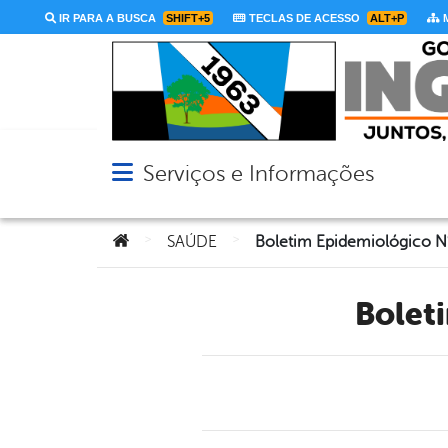
IR PARA A BUSCA
SHIFT+5
TECLAS DE ACESSO
ALT+P
M
Serviços e Informações
Abrir menu principal de navegação
Você está aqui:
>
>
SAÚDE
Boletim Epidemiológico N
Bole