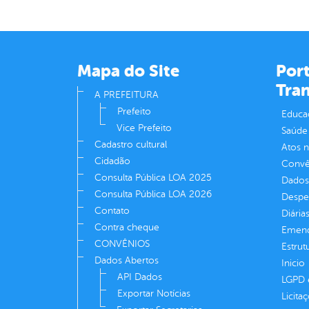
Mapa do Site
Port
Tra
A PREFEITURA
Prefeito
Educa
Vice Prefeito
Saúde
Cadastro cultural
Atos 
Cidadão
Convên
Consulta Pública LOA 2025
Dados
Consulta Pública LOA 2026
Despe
Contato
Diária
Contra cheque
Emend
CONVÊNIOS
Estrut
Dados Abertos
Inicio
API Dados
LGPD e
Exportar Notícias
Licita