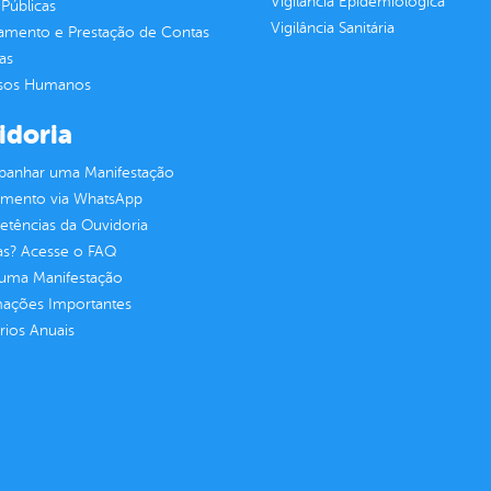
Vigilância Epidemiológica
Públicas
Vigilância Sanitária
jamento e Prestação de Contas
as
sos Humanos
idoria
anhar uma Manifestação
imento via WhatsApp
tências da Ouvidoria
as? Acesse o FAQ
 uma Manifestação
mações Importantes
rios Anuais