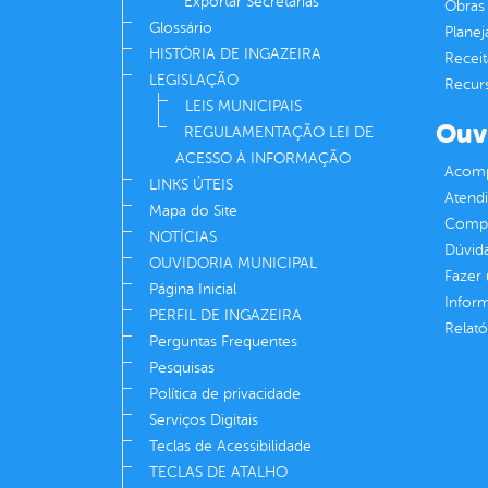
Exportar Secretarias
Obras 
Glossário
Plane
HISTÓRIA DE INGAZEIRA
Receit
LEGISLAÇÃO
Recur
LEIS MUNICIPAIS
Ouv
REGULAMENTAÇÃO LEI DE
ACESSO À INFORMAÇÃO
Acomp
LINKS ÚTEIS
Atend
Mapa do Site
Compe
NOTÍCIAS
Dúvid
OUVIDORIA MUNICIPAL
Fazer
Página Inicial
Infor
PERFIL DE INGAZEIRA
Relató
Perguntas Frequentes
Pesquisas
Política de privacidade
Serviços Digitais
Teclas de Acessibilidade
TECLAS DE ATALHO