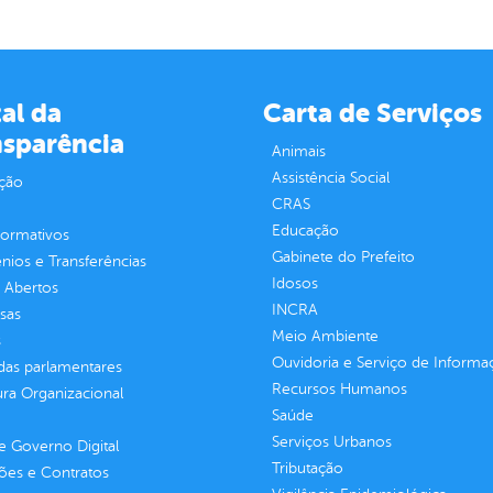
al da
Carta de Serviços
nsparência
Animais
Assistência Social
ção
CRAS
Educação
normativos
Gabinete do Prefeito
ios e Transferências
Idosos
 Abertos
INCRA
sas
Meio Ambiente
s
Ouvidoria e Serviço de Informa
as parlamentares
Recursos Humanos
ura Organizacional
Saúde
Serviços Urbanos
 Governo Digital
Tributação
ções e Contratos