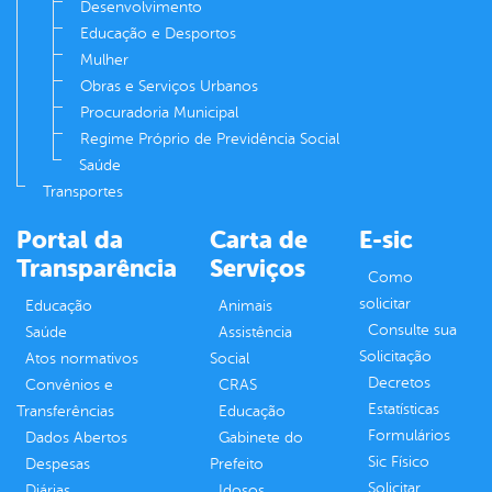
Desenvolvimento
Educação e Desportos
Mulher
Obras e Serviços Urbanos
Procuradoria Municipal
Regime Próprio de Previdência Social
Saúde
Transportes
Portal da
Carta de
E-sic
Transparência
Serviços
Como
solicitar
Educação
Animais
Consulte sua
Saúde
Assistência
Solicitação
Atos normativos
Social
Decretos
Convênios e
CRAS
Estatísticas
Transferências
Educação
Formulários
Dados Abertos
Gabinete do
Sic Físico
Despesas
Prefeito
Solicitar
Diárias
Idosos