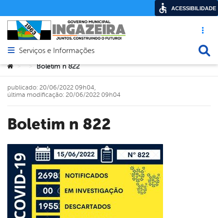
ACESSIBILIDADE
Acesso ráp
Busca
Serviços e Informações
Abrir menu principal de navegação
Você está aqui:
Boletim n 822
>
>
publicado: 20/06/2022 09h04,
última modificação: 20/06/2022 09h04
Boletim n 822
book
er