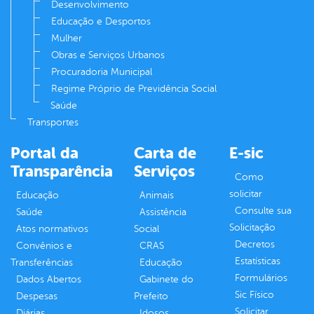
Desenvolvimento
Educação e Desportos
Mulher
Obras e Serviços Urbanos
Procuradoria Municipal
Regime Próprio de Previdência Social
Saúde
Transportes
Portal da
Carta de
E-sic
Transparência
Serviços
Como
solicitar
Educação
Animais
Consulte sua
Saúde
Assistência
Solicitação
Atos normativos
Social
Decretos
Convênios e
CRAS
Estatísticas
Transferências
Educação
Formulários
Dados Abertos
Gabinete do
Sic Físico
Despesas
Prefeito
Solicitar
Diárias
Idosos