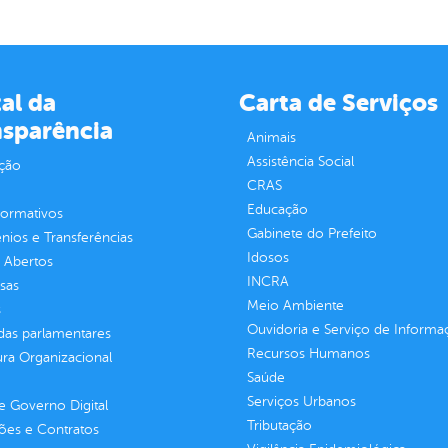
al da
Carta de Serviços
nsparência
Animais
Assistência Social
ção
CRAS
Educação
normativos
Gabinete do Prefeito
ios e Transferências
Idosos
 Abertos
INCRA
sas
Meio Ambiente
s
Ouvidoria e Serviço de Informa
as parlamentares
Recursos Humanos
ura Organizacional
Saúde
Serviços Urbanos
 Governo Digital
Tributação
ções e Contratos