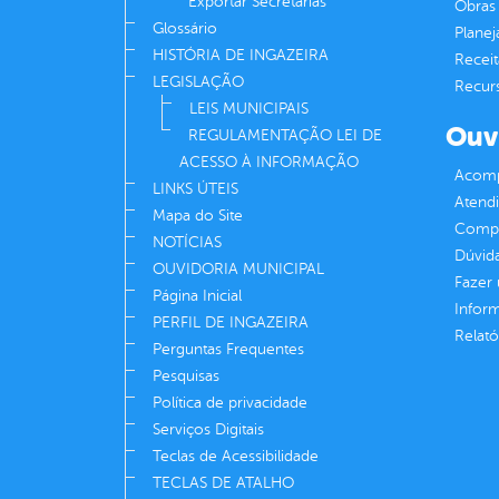
Exportar Secretarias
Obras 
Glossário
Plane
HISTÓRIA DE INGAZEIRA
Receit
LEGISLAÇÃO
Recur
LEIS MUNICIPAIS
Ouv
REGULAMENTAÇÃO LEI DE
ACESSO À INFORMAÇÃO
Acomp
LINKS ÚTEIS
Atend
Mapa do Site
Compe
NOTÍCIAS
Dúvid
OUVIDORIA MUNICIPAL
Fazer
Página Inicial
Infor
PERFIL DE INGAZEIRA
Relató
Perguntas Frequentes
Pesquisas
Política de privacidade
Serviços Digitais
Teclas de Acessibilidade
TECLAS DE ATALHO