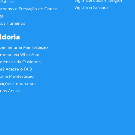
Vigilância Epidemiológica
Públicas
Vigilância Sanitária
jamento e Prestação de Contas
as
sos Humanos
idoria
anhar uma Manifestação
imento via WhatsApp
tências da Ouvidoria
as? Acesse o FAQ
 uma Manifestação
mações Importantes
rios Anuais