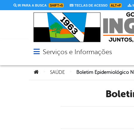
IR PARA A BUSCA
SHIFT+5
TECLAS DE ACESSO
ALT+P
M
Serviços e Informações
Abrir menu principal de navegação
Você está aqui:
>
>
SAÚDE
Boletim Epidemiológico 
Bole