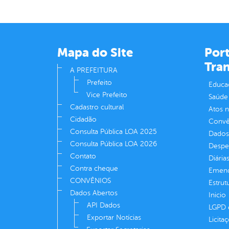
Mapa do Site
Port
Tra
A PREFEITURA
Prefeito
Educa
Vice Prefeito
Saúde
Cadastro cultural
Atos 
Cidadão
Convên
Consulta Pública LOA 2025
Dados
Consulta Pública LOA 2026
Despe
Contato
Diária
Contra cheque
Emend
CONVÊNIOS
Estrut
Dados Abertos
Inicio
API Dados
LGPD e
Exportar Notícias
Licita