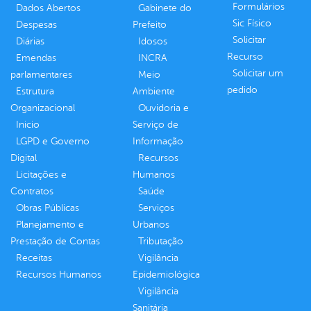
Formulários
Dados Abertos
Gabinete do
Sic Físico
Despesas
Prefeito
Solicitar
Diárias
Idosos
Recurso
Emendas
INCRA
Solicitar um
parlamentares
Meio
pedido
Estrutura
Ambiente
Organizacional
Ouvidoria e
Inicio
Serviço de
LGPD e Governo
Informação
Digital
Recursos
Licitações e
Humanos
Contratos
Saúde
Obras Públicas
Serviços
Planejamento e
Urbanos
Prestação de Contas
Tributação
Receitas
Vigilância
Recursos Humanos
Epidemiológica
Vigilância
Sanitária