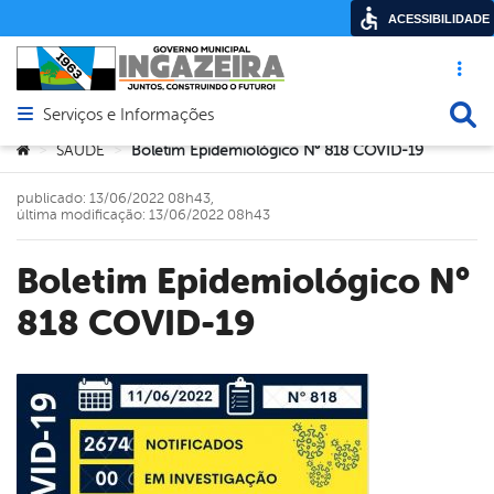
ACESSIBILIDADE
Acesso ráp
Busca
Serviços e Informações
Abrir menu principal de navegação
Você está aqui:
SAÚDE
Boletim Epidemiológico N° 818 COVID-19
>
>
publicado: 13/06/2022 08h43,
última modificação: 13/06/2022 08h43
Boletim Epidemiológico N°
818 COVID-19
book