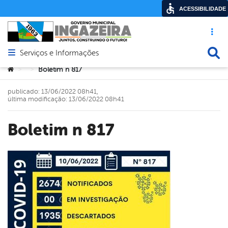
ACESSIBILIDADE
Acesso ráp
Busca
Serviços e Informações
Abrir menu principal de navegação
Você está aqui:
Boletim n 817
>
>
publicado: 13/06/2022 08h41,
última modificação: 13/06/2022 08h41
Boletim n 817
book
er