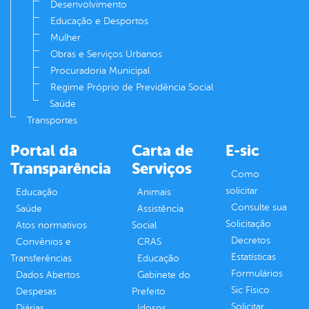
Desenvolvimento
Educação e Desportos
Mulher
Obras e Serviços Urbanos
Procuradoria Municipal
Regime Próprio de Previdência Social
Saúde
Transportes
Portal da
Carta de
E-sic
Transparência
Serviços
Como
solicitar
Educação
Animais
Consulte sua
Saúde
Assistência
Solicitação
Atos normativos
Social
Decretos
Convênios e
CRAS
Estatísticas
Transferências
Educação
Formulários
Dados Abertos
Gabinete do
Sic Físico
Despesas
Prefeito
Solicitar
Diárias
Idosos