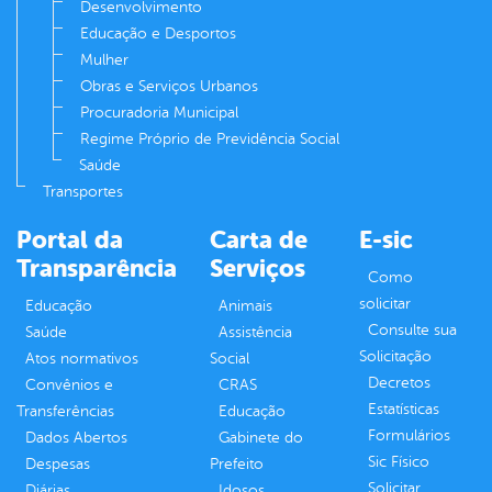
Desenvolvimento
Educação e Desportos
Mulher
Obras e Serviços Urbanos
Procuradoria Municipal
Regime Próprio de Previdência Social
Saúde
Transportes
Portal da
Carta de
E-sic
Transparência
Serviços
Como
solicitar
Educação
Animais
Consulte sua
Saúde
Assistência
Solicitação
Atos normativos
Social
Decretos
Convênios e
CRAS
Estatísticas
Transferências
Educação
Formulários
Dados Abertos
Gabinete do
Sic Físico
Despesas
Prefeito
Solicitar
Diárias
Idosos