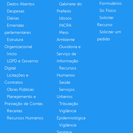
Formulários
Dados Abertos
Gabinete do
Sic Físico
Despesas
Prefeito
Solicitar
Diárias
Idosos
Recurso
Emendas
INCRA
Solicitar um
parlamentares
Meio
pedido
Estrutura
Ambiente
Organizacional
Ouvidoria e
Inicio
Serviço de
LGPD e Governo
Informação
Digital
Recursos
Licitações e
Humanos
Contratos
Saúde
Obras Públicas
Serviços
Planejamento e
Urbanos
Prestação de Contas
Tributação
Receitas
Vigilância
Recursos Humanos
Epidemiológica
Vigilância
Sanitária