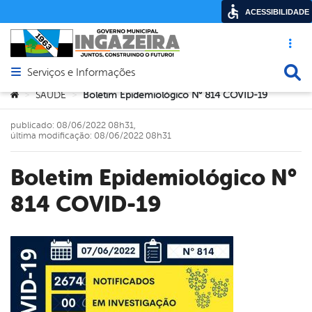
ACESSIBILIDADE
Acesso ráp
Busca
Serviços e Informações
Abrir menu principal de navegação
Você está aqui:
SAÚDE
Boletim Epidemiológico N° 814 COVID-19
>
>
publicado: 08/06/2022 08h31,
última modificação: 08/06/2022 08h31
Boletim Epidemiológico N°
814 COVID-19
book