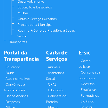
Desenvolvimento
Educação e Desportos
Mulher
Obras e Serviços Urbanos
Procuradoria Municipal
Regime Próprio de Previdência Social
Saúde
Transportes
Portal da
Carta de
E-sic
Transparência
Serviços
Como
solicitar
Educação
Animais
Consulte sua
Saúde
Assistência
Solicitação
Atos normativos
Social
Decretos
Convênios e
CRAS
Estatísticas
Transferências
Educação
Formulários
Dados Abertos
Gabinete do
Sic Físico
Despesas
Prefeito
Solicitar
Diárias
Idosos