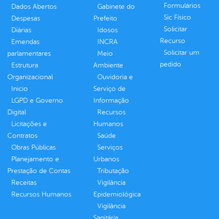
Formulários
Dados Abertos
Gabinete do
Sic Físico
Despesas
Prefeito
Solicitar
Diárias
Idosos
Recurso
Emendas
INCRA
Solicitar um
parlamentares
Meio
pedido
Estrutura
Ambiente
Organizacional
Ouvidoria e
Inicio
Serviço de
LGPD e Governo
Informação
Digital
Recursos
Licitações e
Humanos
Contratos
Saúde
Obras Públicas
Serviços
Planejamento e
Urbanos
Prestação de Contas
Tributação
Receitas
Vigilância
Recursos Humanos
Epidemiológica
Vigilância
Sanitária