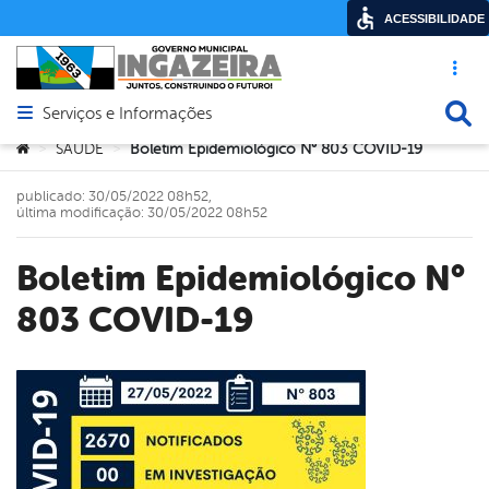
ACESSIBILIDADE
Acesso ráp
Busca
Serviços e Informações
Abrir menu principal de navegação
Você está aqui:
SAÚDE
Boletim Epidemiológico N° 803 COVID-19
>
>
publicado: 30/05/2022 08h52,
última modificação: 30/05/2022 08h52
Boletim Epidemiológico N°
803 COVID-19
book