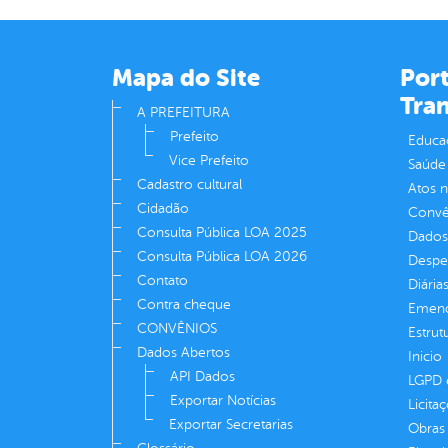
Mapa do Site
Port
Tra
A PREFEITURA
Prefeito
Educa
Vice Prefeito
Saúde
Cadastro cultural
Atos 
Cidadão
Convên
Consulta Pública LOA 2025
Dados
Consulta Pública LOA 2026
Despe
Contato
Diária
Contra cheque
Emend
CONVÊNIOS
Estrut
Dados Abertos
Inicio
API Dados
LGPD e
Exportar Notícias
Licita
Exportar Secretarias
Obras 