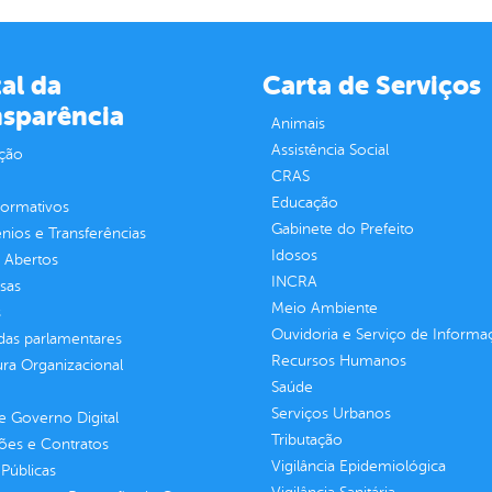
al da
Carta de Serviços
nsparência
Animais
Assistência Social
ção
CRAS
Educação
normativos
Gabinete do Prefeito
ios e Transferências
Idosos
 Abertos
INCRA
sas
Meio Ambiente
s
Ouvidoria e Serviço de Informa
as parlamentares
Recursos Humanos
ura Organizacional
Saúde
Serviços Urbanos
 Governo Digital
Tributação
ções e Contratos
Vigilância Epidemiológica
Públicas