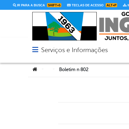
IR PARA A BUSCA
SHIFT+5
TECLAS DE ACESSO
ALT+P
M
Serviços e Informações
Abrir menu principal de navegação
Você está aqui:
>
>
Boletim n 802