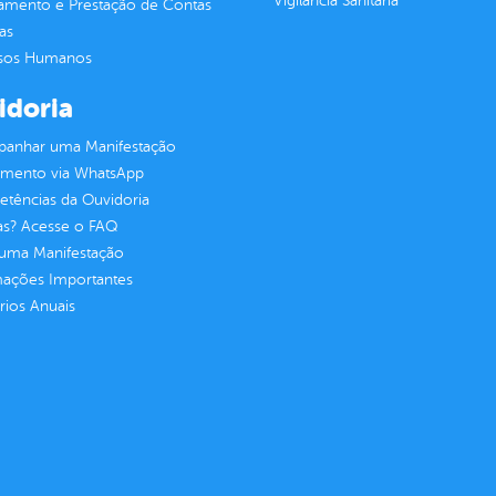
Vigilância Sanitária
jamento e Prestação de Contas
as
sos Humanos
idoria
anhar uma Manifestação
imento via WhatsApp
tências da Ouvidoria
as? Acesse o FAQ
 uma Manifestação
mações Importantes
rios Anuais