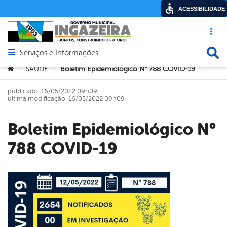
ACESSIBILIDADE
Acesso ráp
Busca
Serviços e Informações
Abrir menu principal de navegação
Você está aqui:
SAÚDE
Boletim Epidemiológico N° 788 COVID-19
>
>
publicado: 16/05/2022 09h09,
última modificação: 16/05/2022 09h09
Boletim Epidemiológico N°
788 COVID-19
book