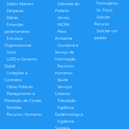
Formulários
Dados Abertos
Gabinete do
Sic Físico
Despesas
Prefeito
Solicitar
Diárias
Idosos
Recurso
Emendas
INCRA
Solicitar um
parlamentares
Meio
pedido
Estrutura
Ambiente
Organizacional
Ouvidoria e
Inicio
Serviço de
LGPD e Governo
Informação
Digital
Recursos
Licitações e
Humanos
Contratos
Saúde
Obras Públicas
Serviços
Planejamento e
Urbanos
Prestação de Contas
Tributação
Receitas
Vigilância
Recursos Humanos
Epidemiológica
Vigilância
Sanitária