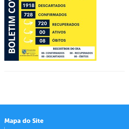
er
din
Mapa do Site