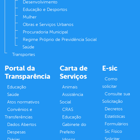
Desenvolvimento
Educação e Desportos
Mulher
Obras e Serviços Urbanos
Procuradoria Municipal
Regime Próprio de Previdência Social
Saúde
Transportes
Portal da
Carta de
E-sic
Transparência
Serviços
Como
solicitar
Educação
Animais
Consulte sua
Saúde
Assistência
Solicitação
Atos normativos
Social
Decretos
Convênios e
CRAS
Estatísticas
Transferências
Educação
Formulários
Dados Abertos
Gabinete do
Sic Físico
Despesas
Prefeito
Solicitar
Diárias
Idosos